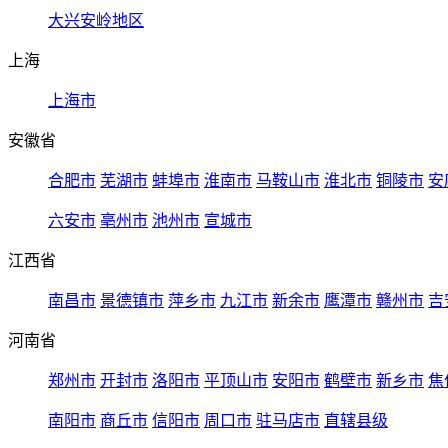
大兴安岭地区
上海
上海市
安徽省
合肥市
芜湖市
蚌埠市
淮南市
马鞍山市
淮北市
铜陵市
安
六安市
亳州市
池州市
宣城市
江西省
南昌市
景德镇市
萍乡市
九江市
新余市
鹰潭市
赣州市
吉
河南省
郑州市
开封市
洛阳市
平顶山市
安阳市
鹤壁市
新乡市
焦
南阳市
商丘市
信阳市
周口市
驻马店市
直辖县级