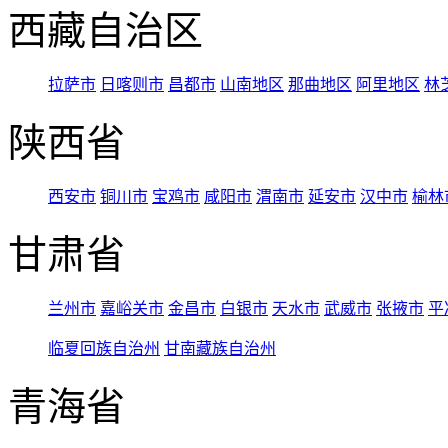
西藏自治区
拉萨市
日喀则市
昌都市
山南地区
那曲地区
阿里地区
林
陕西省
西安市
铜川市
宝鸡市
咸阳市
渭南市
延安市
汉中市
榆林
甘肃省
兰州市
嘉峪关市
金昌市
白银市
天水市
武威市
张掖市
平
临夏回族自治州
甘南藏族自治州
青海省