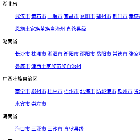
湖北省
武汉市
黄石市
十堰市
宜昌市
襄阳市
鄂州市
荆门市
孝感
恩施土家族苗族自治州
直辖县级
湖南省
长沙市
株洲市
湘潭市
衡阳市
邵阳市
岳阳市
常德市
张家
娄底市
湘西土家族苗族自治州
广西壮族自治区
南宁市
柳州市
桂林市
梧州市
北海市
防城港市
钦州市
贵
来宾市
崇左市
海南省
海口市
三亚市
三沙市
直辖县级