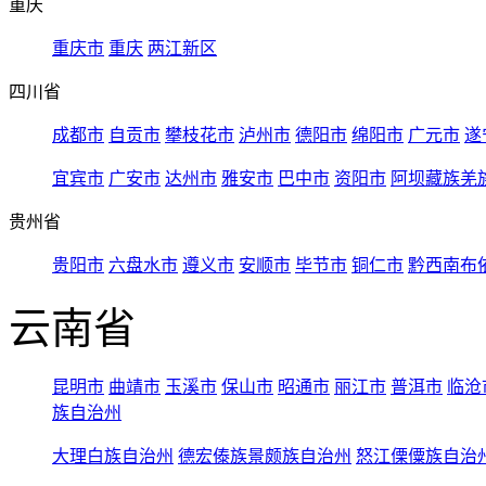
重庆
重庆市
重庆
两江新区
四川省
成都市
自贡市
攀枝花市
泸州市
德阳市
绵阳市
广元市
遂
宜宾市
广安市
达州市
雅安市
巴中市
资阳市
阿坝藏族羌
贵州省
贵阳市
六盘水市
遵义市
安顺市
毕节市
铜仁市
黔西南布
云南省
昆明市
曲靖市
玉溪市
保山市
昭通市
丽江市
普洱市
临沧
族自治州
大理白族自治州
德宏傣族景颇族自治州
怒江傈僳族自治