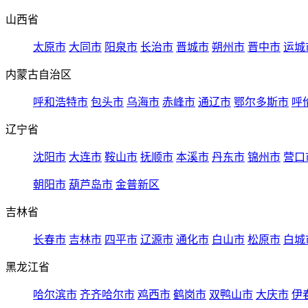
山西省
太原市
大同市
阳泉市
长治市
晋城市
朔州市
晋中市
运城
内蒙古自治区
呼和浩特市
包头市
乌海市
赤峰市
通辽市
鄂尔多斯市
呼
辽宁省
沈阳市
大连市
鞍山市
抚顺市
本溪市
丹东市
锦州市
营口
朝阳市
葫芦岛市
金普新区
吉林省
长春市
吉林市
四平市
辽源市
通化市
白山市
松原市
白城
黑龙江省
哈尔滨市
齐齐哈尔市
鸡西市
鹤岗市
双鸭山市
大庆市
伊