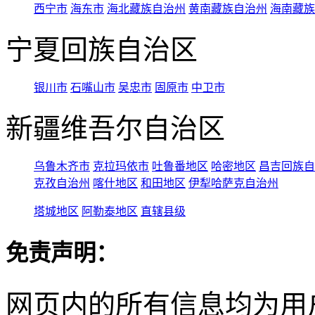
西宁市
海东市
海北藏族自治州
黄南藏族自治州
海南藏族
宁夏回族自治区
银川市
石嘴山市
吴忠市
固原市
中卫市
新疆维吾尔自治区
乌鲁木齐市
克拉玛依市
吐鲁番地区
哈密地区
昌吉回族自
克孜自治州
喀什地区
和田地区
伊犁哈萨克自治州
塔城地区
阿勒泰地区
直辖县级
免责声明：
网页内的所有信息均为用