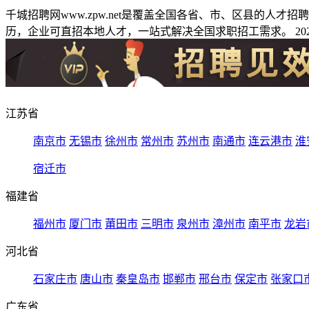
千城招聘网www.zpw.net是覆盖全国各省、市、区县的人
历，企业可直招本地人才，一站式解决全国求职招工需求。 2026
江苏省
南京市
无锡市
徐州市
常州市
苏州市
南通市
连云港市
淮
宿迁市
福建省
福州市
厦门市
莆田市
三明市
泉州市
漳州市
南平市
龙岩
河北省
石家庄市
唐山市
秦皇岛市
邯郸市
邢台市
保定市
张家口
广东省