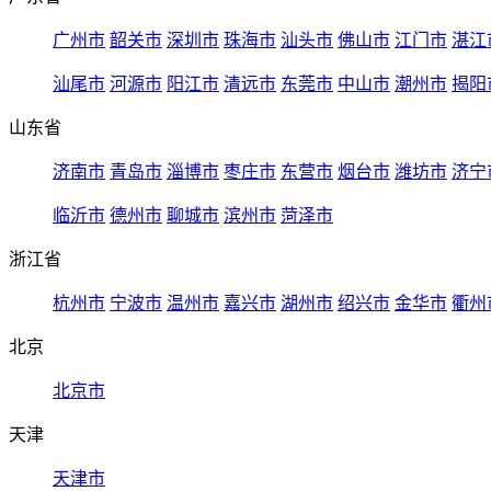
广州市
韶关市
深圳市
珠海市
汕头市
佛山市
江门市
湛江
汕尾市
河源市
阳江市
清远市
东莞市
中山市
潮州市
揭阳
山东省
济南市
青岛市
淄博市
枣庄市
东营市
烟台市
潍坊市
济宁
临沂市
德州市
聊城市
滨州市
菏泽市
浙江省
杭州市
宁波市
温州市
嘉兴市
湖州市
绍兴市
金华市
衢州
北京
北京市
天津
天津市